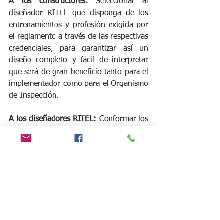
A los constructores:
 Seleccionar al 
diseñador RITEL que disponga de los 
entrenamientos y profesión exigida por 
el reglamento a través de las respectivas 
credenciales, para garantizar así un 
diseño completo y fácil de interpretar 
que será de gran beneficio tanto para el 
implementador como para el Organismo 
de Inspección.
A los diseñadores RITEL:
 Conformar los 
diseños utilizando los mismos términos 
(nombres) establecidos por el 
reglamento, tal como se exige en la 
obligación del constructor 
número 5
 de 
la Resolución 
CRC-5993 de mayo 29 de 
2020, 
con el fin de facilitar la inspección 
y verificación de parte del Organismo de 
Inspección.