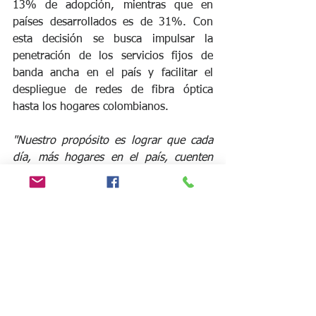
13% de adopción, mientras que en 
países desarrollados es de 31%. Con 
esta decisión se busca impulsar la 
penetración de los servicios fijos de 
banda ancha en el país y facilitar el 
despliegue de redes de fibra óptica 
hasta los hogares colombianos.
"Nuestro propósito es lograr que cada 
día, más hogares en el país, cuenten 
con la infraestructura necesaria para 
que sus habitantes contraten el servicio 
con el operador que les ofrezca una 
mejor relación calidad-precio"
, explicó 
Germán Dario Arias, Director Ejecutivo 
de la CRC.