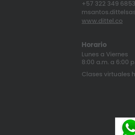
+57 322 349 685
msantos.dittels
www.dittel.co
Horario
Lunes a Viernes
8:00 a.m. a 6:00 p
Clases virtuales 