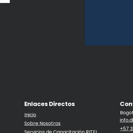
banos!
Enlaces Directos
Con
Bogot
Inicio
info.
Sobre Nosotros
+57 3
Servicios de Capacitación RITEL