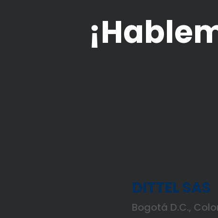
¡Hable
DITTEL SAS
Bogotá D.C., Col