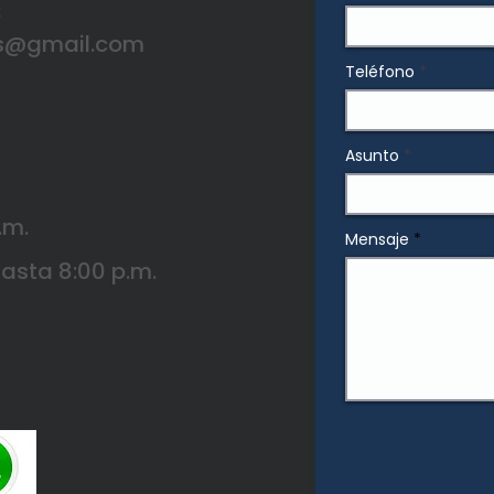
3
as@gmail.com
Teléfono
Asunto
.m.
Mensaje
hasta 8:00 p.m.