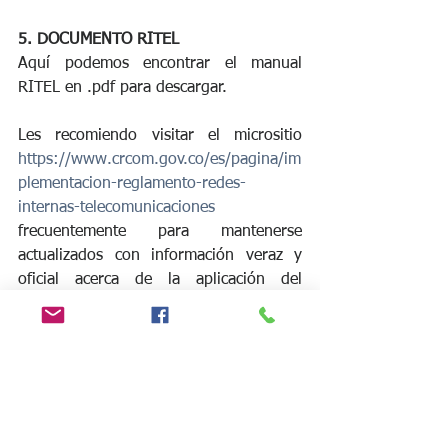
5. DOCUMENTO RITEL
Aquí podemos encontrar el manual 
RITEL en .pdf para descargar.
Les recomiendo visitar el micrositio 
https://www.crcom.gov.co/es/pagina/im
plementacion-reglamento-redes-
internas-telecomunicaciones
frecuentemente para mantenerse 
actualizados con información veraz y 
oficial acerca de la aplicación del 
Reglamento.
Espero haber podido ayudarles en este 
largo camino que apenas se inicia y no 
duden en contactarme si tienen alguna 
pregunta!
Saludos.